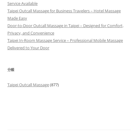
Service Available
Taipei Outcall Massage for Business Travelers – Hotel Massage
Made Easy
Door-to-Door Outcall Massage in Taipei – Designed for Comfort,
Privacy, and Convenience
Taipei In-Room Massage Service – Professional Mobile Massage
Delivered to Your Door
分類
Taipei Outcall Massage
(877)