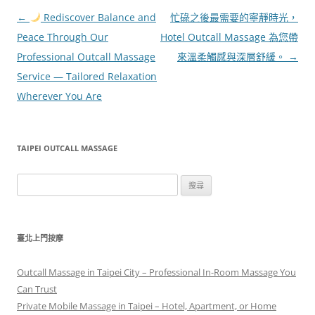
文
←
Rediscover Balance and
忙碌之後最需要的寧靜時光，
章
Peace Through Our
Hotel Outcall Massage 為您帶
導
Professional Outcall Massage
來溫柔觸感與深層舒緩。
→
覽
Service — Tailored Relaxation
Wherever You Are
TAIPEI OUTCALL MASSAGE
搜
尋
關
鍵
臺北上門按摩
字:
Outcall Massage in Taipei City – Professional In-Room Massage You
Can Trust
Private Mobile Massage in Taipei – Hotel, Apartment, or Home