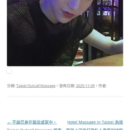
分類:
Taipei Outcall Massage
，發佈日期:
2025-11-09
，作者:
文
←
不論您身在飯店或家中，
Hotel Massage in Taipei 為旅