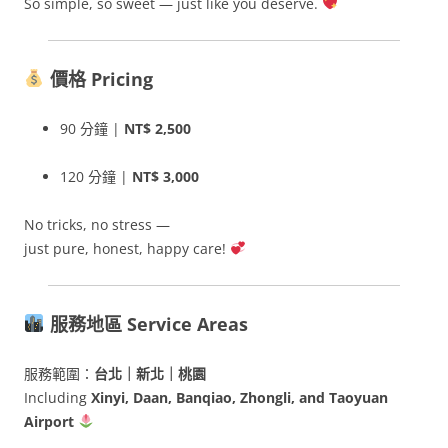
So simple, so sweet — just like you deserve.
價格 Pricing
90 分鐘 |
NT$ 2,500
120 分鐘 |
NT$ 3,000
No tricks, no stress —
just pure, honest, happy care!
服務地區 Service Areas
服務範圍：
台北｜新北｜桃園
Including
Xinyi, Daan, Banqiao, Zhongli, and Taoyuan
Airport