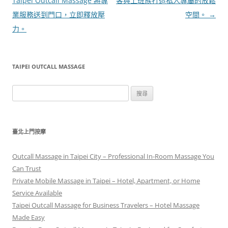
章
Taipei Outcall Massage 將專
客與上班族打造私人專屬的放鬆
導
業服務送到門口，立即釋放壓
空間。
→
覽
力。
TAIPEI OUTCALL MASSAGE
搜
尋
關
鍵
臺北上門按摩
字:
Outcall Massage in Taipei City – Professional In-Room Massage You
Can Trust
Private Mobile Massage in Taipei – Hotel, Apartment, or Home
Service Available
Taipei Outcall Massage for Business Travelers – Hotel Massage
Made Easy