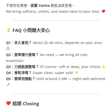
不管你在哪裡，
姿蔓 Vanisa
都能溫柔登場。
We bring softness, smiles, and sweet vibes to your door.
FAQ 小問題大安心
Q1：多久會到？
About 25–40 mins, depends on your area
Q2：要準備什麼嗎？
No need — we bring all cute
essentials!
Q3：力道能調整嗎？
Of course~ soft or deep, your choice
Q4：會乾淨嗎？
Super clean, super safe!
Q5：營業到幾點？
Until around 2 AM — night owls welcome
結語 Closing